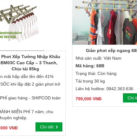
Giàn phơi xếp ngang 6
 Phơi Xếp Tường Nhập Khẩu
Nhà sản xuất: Việt Nam
-BM03C Cao Cấp – 3 Thanh,
Mã hàng: 68B
Chịu tải 85kg
Trạng thái: Còn hàng
n mãi hấp dẫn lên đến 41%
Tải trọng 30 kg
SỐC khi lắp đặt 2 giàn phơi trở
Liên hệ hotline:
0842.363.636
PHÍ giao hàng - SHIPCOD toàn
Chi t
799,000 VNĐ
ÀNH MIỄN PHÍ 7 năm, chu
chuyên nghiệp.
Chi tiết
,000 VNĐ