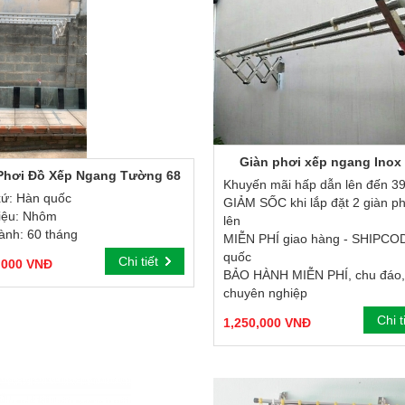
Giàn phơi xếp ngang Inox
Phơi Đồ Xếp Ngang Tường 68
Khuyến mãi hấp dẫn lên đến 3
xứ:
Hàn quốc
GIẢM SỐC khi lắp đặt 2 giàn ph
iệu:
Nhôm
lên
ành:
60 tháng
MIỄN PHÍ giao hàng - SHIPCO
quốc
Chi tiết
,000 VNĐ
BẢO HÀNH MIỄN PHÍ, chu đáo,
chuyên nghiệp
Chi t
1,250,000 VNĐ