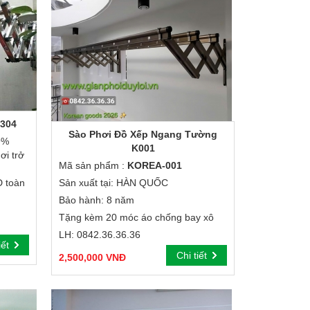
 304
Sào Phơi Đồ Xếp Ngang Tường
9%
K001
ơi trở
Mã sản phẩm :
KOREA-001
D toàn
Sản xuất tại: HÀN QUỐC
Bảo hành: 8 năm
Tặng kèm 20 móc áo chống bay xô
LH: 0842.36.36.36
iết
Chi tiết
2,500,000 VNĐ