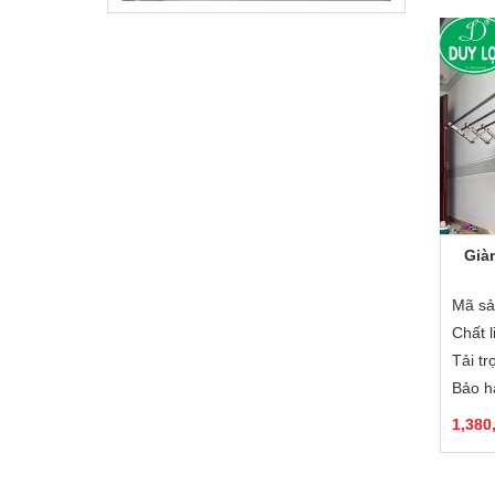
Sào Phơi Đồ Xếp Ngang Tường K001
Giá: 2.500.000 VNĐ
Cửa lưới chống muỗi dạng xếp các
mẫu
Giá: 480.000 VNĐ
Già
Mã sả
Chất l
Tải tr
Bảo h
1,380
Giàn Phơi Xếp Tường Nhập Khẩu GT-
BM03C Cao Cấp – 3 Thanh, Chịu tải
85kg