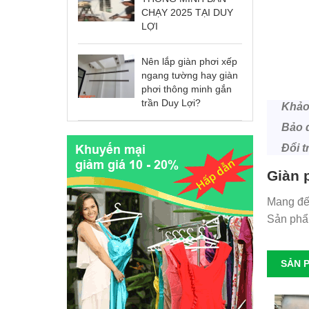
CHẠY 2025 TẠI DUY
LỢI
Nên lắp giàn phơi xếp
ngang tường hay giàn
phơi thông minh gắn
trần Duy Lợi?
Khảo 
Bảo d
Đổi t
Giàn 
Mang đến
Sản phẩm
SẢN 
Cáp lưới an toàn trường mầm non
Giá: 139.000 VNĐ