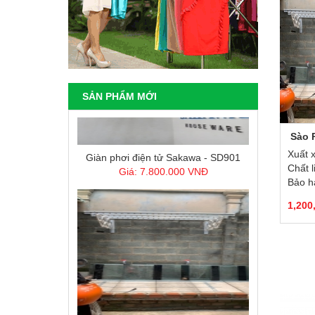
SẢN PHẨM MỚI
Sào 
Giàn phơi điện tử Sakawa - SD901
Xuất 
Giá: 7.800.000 VNĐ
Chất l
Bảo h
1,200
Sào Phơi Đồ Xếp Ngang Tường 68