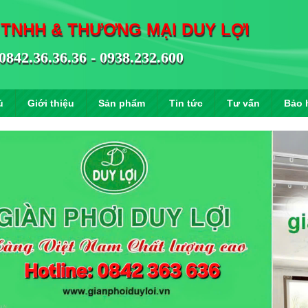
 TNHH & THƯƠNG MẠI DUY LỢI
0842.36.36.36 - 0938.232.600
ủ
Giới thiệu
Sản phẩm
Tin tức
Tư vấn
Bảo 