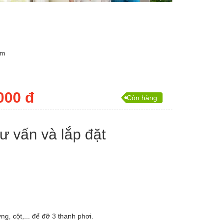
am
000 đ
Còn hàng
tư vấn và lắp đặt
g, cột,... để đỡ 3 thanh phơi.