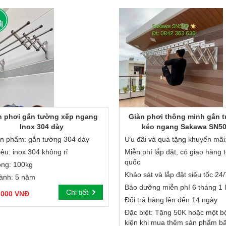
n phơi gắn tường xếp ngang
Giàn phơi thông minh gắn 
Inox 304 dày
kéo ngang Sakawa SN5
n phẩm: gắn tường 304 dày
Ưu đãi và quà tặng khuyến mãi
iệu: inox 304 không rỉ
Miễn phí lắp đặt, có giao hàng 
quốc
ọng: 100kg
Khảo sát và lắp đặt siêu tốc 24/
ành: 5 năm
Bảo dưỡng miễn phí 6 tháng 1 
Chi tiết
,000 VNĐ
Đổi trả hàng lên đến 14 ngày
Đặc biệt: Tặng 50K hoặc một bộ
kiện khi mua thêm sản phẩm bấ