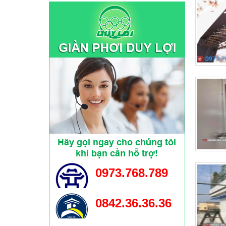
0973.768.789
0842.36.36.36