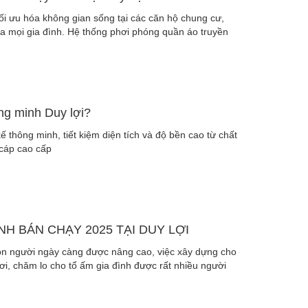
ối ưu hóa không gian sống tại các căn hộ chung cư,
a mọi gia đình. Hệ thống phơi phóng quần áo truyền
ng minh Duy lợi?
ế thông minh, tiết kiệm diện tích và độ bền cao từ chất
cáp cao cấp
H BÁN CHẠY 2025 TẠI DUY LỢI
con người ngày càng được nâng cao, việc xây dựng cho
ơi, chăm lo cho tổ ấm gia đình được rất nhiều người