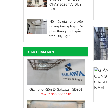
CHẠY 2025 TẠI DUY
LỢI
Nên lắp giàn phơi xếp
ngang tường hay giàn
Cáp lưới an toàn trường mầm non
phơi thông minh gắn
Giá: 139.000 VNĐ
trần Duy Lợi?
SẢN PHẨM MỚI
Giàn phơi điện tử Sakawa - SD901
Giá: 7.800.000 VNĐ