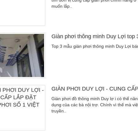
tìm đơn vị cung cấp giàn phơi chính hãng ở
muốn lắp..
Giàn phơi thông minh Duy Lợi top 
Top 3 mẫu giàn phơi thông minh Duy Lợi bá
GIÀN PHƠI DUY LỢI - CUNG CẤP
Giàn phơi đồ thông minh Duy lợ i có thể nân
dụng của các bà nội trợ. Chính vì thế mà vi
truyền..