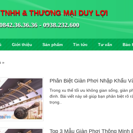
 TNHH & THƯƠNG MẠI DUY LỢI
0842.36.36.36 - 0938.232.600
ủ
Giới thiệu
Sản phẩm
Tin tức
Tư vấn
Bảo 
ủ
»
Phân Biệt Giàn Phơi Nhập Khẩu Và
Trong xu thế tối ưu không gian sống, giàn p
đình. Bài viết này sẽ giúp bạn phân biệt rõ r
trọng..
Top 3 Mẫu Giàn Phơi Thông Minh 