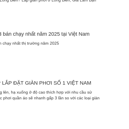
 Long Biên? Lắp giàn phơi ở Long Biên, Gia Lâm Bạn
3 bán chạy nhất năm 2025 tại Việt Nam
n chạy nhất thị trường năm 2025
 LẮP ĐẶT GIÀN PHƠI SỐ 1 VIỆT NAM
g lên, hạ xuống ở độ cao thích hợp với nhu cầu sử
ệc phơi quần áo sẽ nhanh gấp 3 lần so với các loại giàn