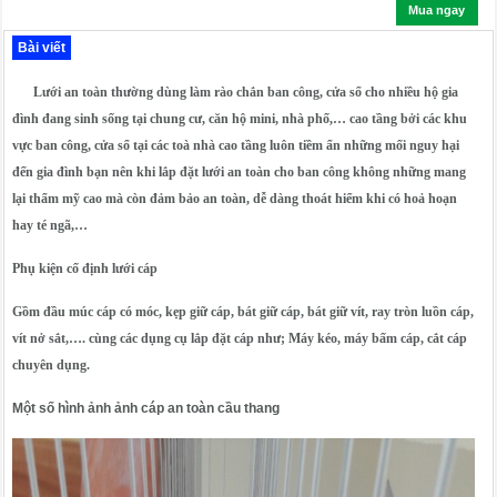
Mua ngay
Bài viết
Lưới an toàn thường dùng làm rào chắn ban công, cửa sổ cho nhiều hộ gia
đình đang sinh sống tại chung cư, căn hộ mini, nhà phố,… cao tầng bởi các khu
vực ban công, cửa sổ tại các toà nhà cao tầng luôn tiềm ẩn những mối nguy hại
đến gia đình bạn nên khi lắp đặt lưới an toàn cho ban công không những mang
lại thẩm mỹ cao mà còn đảm bảo an toàn, dễ dàng thoát hiểm khi có hoả hoạn
hay té ngã,…
Phụ kiện cố định lưới cáp
Gồm đầu múc cáp có móc, kẹp giữ cáp, bát giữ cáp, bát giữ vít, ray tròn luồn cáp,
vít nở sắt,…. cùng các dụng cụ lắp đặt cáp như; Máy kéo, máy bấm cáp, cắt cáp
chuyên dụng.
Một số hình ảnh ảnh cáp an toàn cầu thang