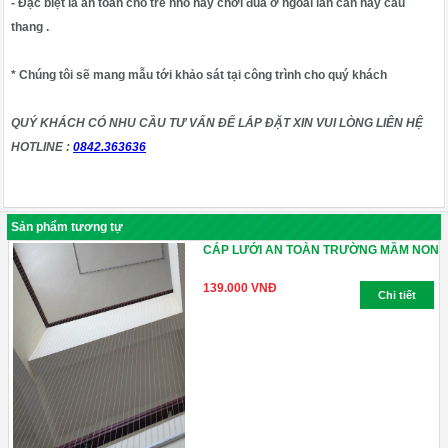
- Đặc biệt là an toàn cho trẻ nhỏ hay chơi đùa ở ngoài lan can hay cầu
thang .
* Chúng tôi sẽ mang mẫu tới khảo sát tại công trình cho quý khách
QUÝ KHÁCH CÓ NHU CẦU TƯ VẤN ĐỂ LẮP ĐẶT XIN VUI LÒNG LIÊN HỆ
HOTLINE :
0842.363636
Sản phẩm tương tự
CÁP LƯỚI AN TOÀN TRƯỜNG MẦM NON
139.000 VNĐ
Chi tiết