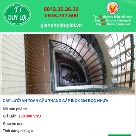
0842.36.36.36
0938.232.600
gianphoiduyloi.vn
CÁP LƯỚI AN TOÀN CẦU THANG CÁP INOX 304 BỌC NHỰA
Mã sản phẩm:
Giá Bán:
130.000 VNĐ
Khuyến mại:
Tính năng nổi bật: